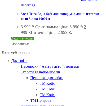
перегляд
Засіб Tetra Aqua Safe для акваріума для підготовки
води 5 л на 10000 л
3 990
₴
Оригінальна ціна: 3 990 ₴.
2
999
₴
Поточна ціна: 2 999 ₴.
Додати в кошик
Избранные
Категорії товарів
Для собак
Переноски ( Авіа та авто ) і вольєри
Туалети та наповнювачі
Пелюшки для собак
ТМ Кotix
ТМ Кotix
ТМ Кotix
ТМ Природа