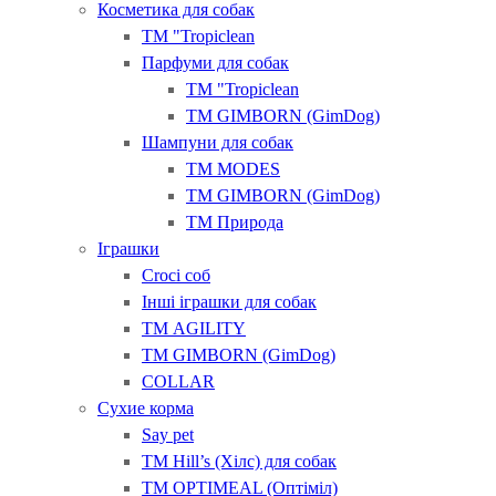
Косметика для собак
ТМ "Tropiclean
Парфуми для собак
ТМ "Tropiclean
ТМ GIMBORN (GimDog)
Шампуни для собак
ТМ MODES
ТМ GIMBORN (GimDog)
ТМ Природа
Іграшки
Croci соб
Інші іграшки для собак
ТМ AGILITY
ТМ GIMBORN (GimDog)
COLLAR
Сухие корма
Say pet
ТМ Hill’s (Хілс) для собак
ТМ OPTIMEAL (Оптіміл)