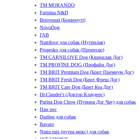
ТМ MORANDO
Farmina N&D
Benvenuti (Бенвенуті)
NovoDog
ГАВ
Nutrilove для собак (Нутрилав)
Propesko для собак (Пропеско)
ТМ CARNILOVE Dog (Кврнилав Дог)
ТМ PROFINE DOG (Профайн Дог)
ТМ BRIT Premium Dog (Брит Премиум Дог)
ТМ BRIT Fresh Dog (Брит Фреш Дог)
ТМ BRIT Care Dog (Брит Кеа Дог)
Dr.Clauder's (Доктор Клаудерс)
Purina Dog Chow (Пурина Дог Чау) для собак
Пан пес
Darling для собак
Bavaro
Nutra mix (нутра микс) для собак