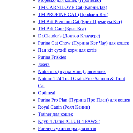
Propesko для кошек (Пропеско)
ТМ CARNILOVE Cat (КарниЛав)
ТМ PROFINE CAT (Профайн Кэт)
ТМ Brit Premium Cat (Брит Премиум Кэт)
ТМ Brit Care (Брит Кеа)
Dr.Clauder's (Доктор Клаудерс)
Purina Cat Chow (Пурина Кэт Чау) для кошек
Пан кіт сухий корм для котів
Purina Friskies
Josera
Nutra mix (нутра микс) для кошек
Nutram T24 Total Grain-Free Salmon & Trout
Cat
Optimeal
Purina Pro Plan (Пурина Про План) для кошек
Royal Canin (Роял Канин)
Trainer для кошек
Клуб 4 Лапы (CLUB 4 PAWS )
Ройчер сухий корм для котів