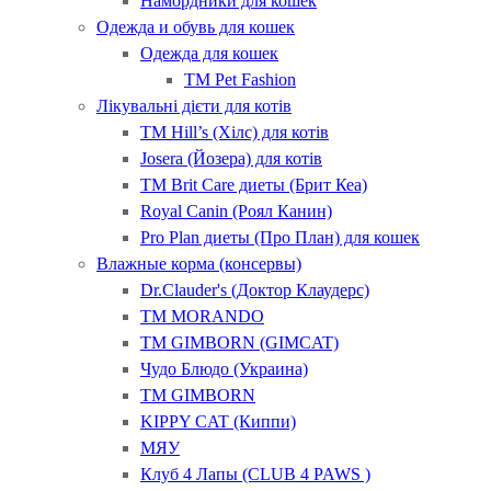
Намордники для кошек
Одежда и обувь для кошек
Одежда для кошек
ТМ Pet Fashion
Лікувальні дієти для котів
ТМ Hill’s (Хілс) для котів
Josera (Йозера) для котів
ТМ Brit Care диеты (Брит Кеа)
Royal Canin (Роял Канин)
Pro Plan диеты (Про План) для кошек
Влажные корма (консервы)
Dr.Clauder's (Доктор Клаудерс)
ТМ MORANDO
ТМ GIMBORN (GIMCAT)
Чудо Блюдо (Украина)
ТМ GIMBORN
KIPPY CAT (Киппи)
МЯУ
Клуб 4 Лапы (CLUB 4 PAWS )