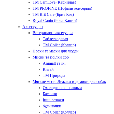
ТМ Carnilove (Карнилав)
ТМ PROFINE (Пофайн консервы)
ТМ Brit Care (Брит Кэа)
Royal Canin (Роял Канин)
Аксессуары
Ветеринарні аксесуари
Таблеткодавач
ТМ Collar (Коллар)
Носки та маски для людей
Миски та поїлки соб
Animall та ін.
Китай
ТМ Природа
Мягкие места Лежаки и домики для собак
Охолоджюючі килими
Басейни
Інші лежаки
будиночки
ТМ Collar (Коллар)