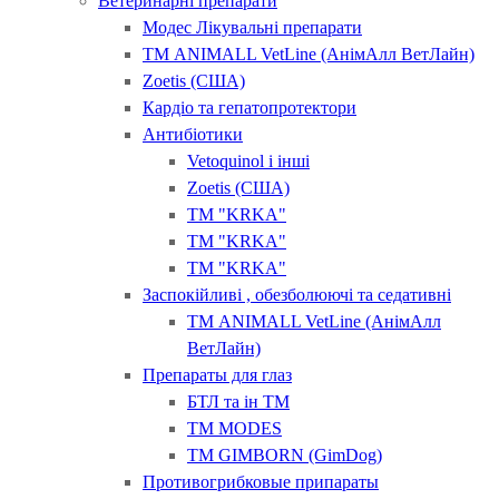
Ветеринарні препарати
Модес Лікувальні препарати
ТМ ANIMALL VetLine (АнімАлл ВетЛайн)
Zoetis (США)
Кардіо та гепатопротектори
Антибіотики
Vetoquinol і інші
Zoetis (США)
ТМ "KRKA"
ТМ "KRKA"
ТМ "KRKA"
Заспокійливі , обезболюючі та седативні
ТМ ANIMALL VetLine (АнімАлл
ВетЛайн)
Препараты для глаз
БТЛ та ін ТМ
ТМ MODES
ТМ GIMBORN (GimDog)
Противогрибковые припараты