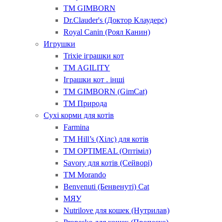
ТМ GIMBORN
Dr.Clauder's (Доктор Клаудерс)
Royal Canin (Роял Канин)
Игрушки
Trixie іграшки кот
ТМ AGILITY
Іграшки кот . інші
ТМ GIMBORN (GimCat)
ТМ Природа
Сухі корми для котів
Farmina
ТМ Hill’s (Хілс) для котів
ТМ OPTIMEAL (Оптіміл)
Savory для котів (Сейворі)
ТМ Morando
Benvenuti (Бенвенуті) Cat
МЯУ
Nutrilove для кошек (Нутрилав)