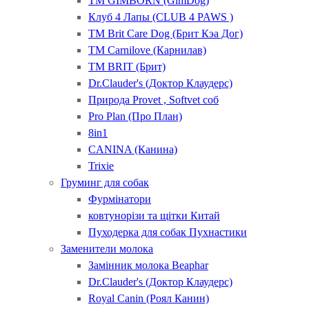
ТМ GIMBORN (GimDog)
Клуб 4 Лапы (CLUB 4 PAWS )
ТМ Brit Care Dog (Брит Кэа Дог)
ТМ Carnilove (Карнилав)
ТМ BRIT (Брит)
Dr.Clauder's (Доктор Клаудерс)
Природа Provet , Softvet соб
Pro Plan (Про План)
8in1
CANINA (Канина)
Trixie
Груминг для собак
Фурмінатори
ковтунорізи та щітки Китай
Пуходерка для собак Пухнастики
Заменители молока
Замінник молока Beaphar
Dr.Clauder's (Доктор Клаудерс)
Royal Canin (Роял Канин)