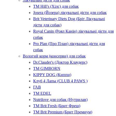
Лікувальні дієти для собак
ТМ Hill’s (Хілс) для собак
Josera (Йозера) лікувальні дієти для собак
Brit Veterinary Diets Dog (Бріт Лікувальні
дієти для собак)
Royal Canin (Роял Канін) лікувальні дієти для
собак
Pro Plan (Про План) лікувальні дієти для
собак
Вологий корм (консерви) для собак
Dr.Clauder's (Доктор Клаудерс)
ТМ GIMBORN
KIPPY DOG (Киппи)
Клуб 4 Лапы (CLUB 4 PAWS )
ГАВ
ТМ EDEL
Nutrilove для собак (Нутрилав)
ТМ Brit Fresh (Брит Фреш)
ТМ Brit Premium (Брит Премиум)