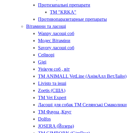
Протизапальні препарати
ТМ "KRKA"
Противопаразитарные препараты
Вітамини та ласощі
Wanpy ласощі соб
Модес Вітаміни
Savory ласощі соб
Сейворі
Gigi
Унікум соб , віт
ТМ ANIMALL VetLine (АнімАлл ВетЛайн)
Livisto та інші
Zoetis (США)
ТМ Vet Expert
Ласощі для собак ТМ Селянські Смаколики
ТМ Фауна ,Круг
Dolfos
JOSERA (Йозера)