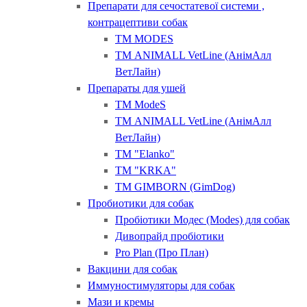
Препарати для сечостатевої системи ,
контрацептиви собак
ТМ MODES
ТМ ANIMALL VetLine (АнімАлл
ВетЛайн)
Препараты для ушей
ТМ ModeS
ТМ ANIMALL VetLine (АнімАлл
ВетЛайн)
ТМ "Elanko"
ТМ "KRKA"
ТМ GIMBORN (GimDog)
Пробиотики для собак
Пробіотики Модес (Modes) для собак
Дивопрайд пробіотики
Pro Plan (Про План)
Вакцини для собак
Иммуностимуляторы для собак
Мази и кремы