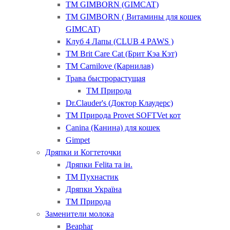
ТМ GIMBORN (GIMCAT)
ТМ GIMBORN ( Витамины для кошек
GIMCAT)
Клуб 4 Лапы (CLUB 4 PAWS )
ТМ Brit Care Cat (Брит Кэа Кэт)
ТМ Carnilove (Карнилав)
Трава быстрорастущая
ТМ Природа
Dr.Clauder's (Доктор Клаудерс)
ТМ Природа Provet SOFTVet кот
Canina (Канина) для кошек
Gimpet
Дряпки и Когтеточки
Дряпки Felita та ін.
ТМ Пухнастик
Дряпки Україна
ТМ Природа
Заменители молока
Beaphar