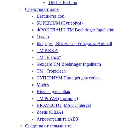
ТМ Pet Fashion
Средства от блох
Ветсинтез соб.
SUPERIUM (Суперіум)
ФРОНТЛАЙН ТМ Boehringer Ingelheim
Олкар
Біофарм , Вітомакс , Унікум та Animall
ТМ KRKA
ТМ "Elanсo"
Nexgard ТМ Boehringer Ingelheim
ТМ "Tropiclean
СУПЕРИУМ Панацея для собак
Modes
Bioveta для собак
ТМ ProVet (Природа)
BRAVECTO ,MSD , Intervet
Zoetis (США)
Агроветзащита (АВЗ)
Средства от гельминтов