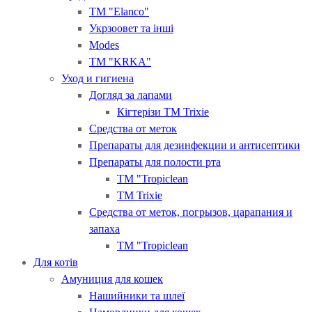
ТМ "Elanco"
Укрзоовет та інші
Modes
ТМ "KRKA"
Уход и гигиена
Догляд за лапами
Кігтерізи ТМ Trixie
Средства от меток
Препараты для дезинфекции и антисептики
Препараты для полости рта
ТМ "Tropiclean
ТМ Trixie
Средства от меток, погрызов, царапания и
запаха
ТМ "Tropiclean
Для котів
Амуниция для кошек
Нашийники та шлеї