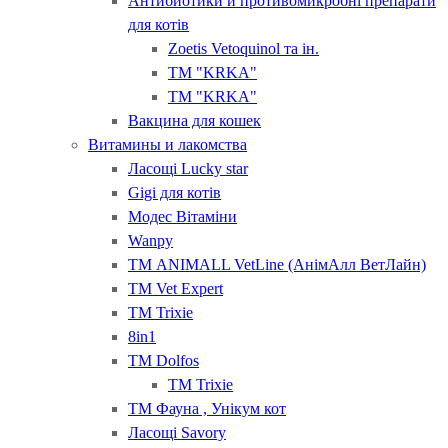
Антибиотики и противомикробні препарати
для котів
Zoetis Vetoquinol та ін.
ТМ "KRKA"
ТМ "KRKA"
Вакцина для кошек
Витамины и лакомства
Ласощі Lucky star
Gigi для котів
Модес Вітаміни
Wanpy
ТМ ANIMALL VetLine (АнімАлл ВетЛайн)
ТМ Vet Expert
ТМ Trixie
8in1
ТМ Dolfos
ТМ Trixie
ТМ Фауна , Унікум кот
Ласощі Savory