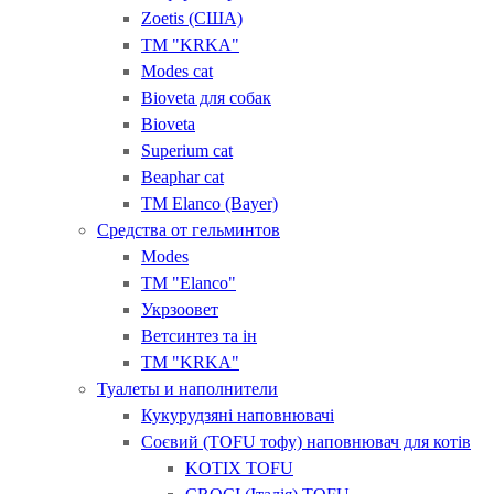
Zoetis (США)
ТМ "KRKA"
Modes cat
Bioveta для собак
Bioveta
Superium cat
Beaphar cat
ТМ Elanco (Bayer)
Средства от гельминтов
Modes
ТМ "Elanсo"
Укрзоовет
Ветсинтез та ін
ТМ "KRKA"
Туалеты и наполнители
Кукурудзяні наповнювачі
Соєвий (TOFU тофу) наповнювач для котів
KOTIX TOFU