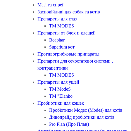
Мазі та спреї
Заспокійливі для собак та котів
Препараты для глаз
ТМ MODES
Препараты от блох и клещей
Beaphar
Superium кот
Противогрибковые припараты
Препарати для сечостатевої системи ,
контрацептиви
ТМ MODES
Препараты для ушей
ТМ ModeS
ТМ "Elanko"
Пробиотики для кошек
Пробіотики Модес (Modes) для котів
Дивопрайд пробіотики для котів
Pro Plan (Про План)