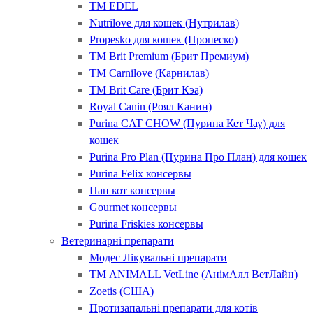
ТМ EDEL
Nutrilove для кошек (Нутрилав)
Propesko для кошек (Пропеско)
ТМ Brit Premium (Брит Премиум)
ТМ Carnilove (Карнилав)
ТМ Brit Care (Брит Кэа)
Royal Canin (Роял Канин)
Purina CAT CHOW (Пурина Кет Чау) для
кошек
Purina Pro Plan (Пурина Про План) для кошек
Purina Felix консервы
Пан кот консервы
Gourmet консервы
Purina Friskies консервы
Ветеринарні препарати
Модес Лікувальні препарати
ТМ ANIMALL VetLine (АнімАлл ВетЛайн)
Zoetis (США)
Протизапальні препарати для котів