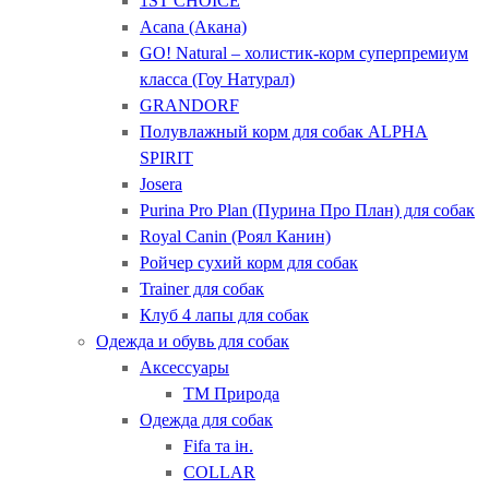
1ST CHOICE
Acana (Акана)
GO! Natural – холистик-корм суперпремиум
класса (Гоу Натурал)
GRANDORF
Полувлажный корм для собак ALPHA
SPIRIT
Josera
Purina Pro Plan (Пурина Про План) для собак
Royal Canin (Роял Канин)
Ройчер сухий корм для собак
Trainer для собак
Клуб 4 лапы для собак
Одежда и обувь для собак
Аксессуары
ТМ Природа
Одежда для собак
Fifa та ін.
COLLAR