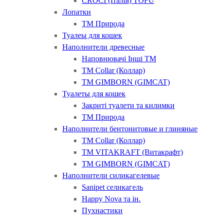
CROCI (Італія) ТOFU
Лопатки
ТМ Природа
Туалеы для кошек
Наполнители древесные
Наповнювачі Інші ТМ
ТМ Collar (Коллар)
ТМ GIMBORN (GIMCAT)
Туалеты для кошек
Закриті туалети та килимки
ТМ Природа
Наполнители бентонитовые и глиняные
ТМ Collar (Коллар)
ТМ VITAKRAFT (Витакрафт)
ТМ GIMBORN (GIMCAT)
Наполнители силикагелевые
Sanipet селикагель
Happy Nova та ін.
Пухнастики