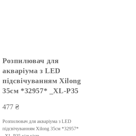
Розпилювач для
акваріума з LED
підсвічуванням Xilong
35см *32957* _XL-P35
477
₴
Розпилювач для акваріума з LED
підсвічуванням Xilong 35см *32957*
_XL-P35 кількість