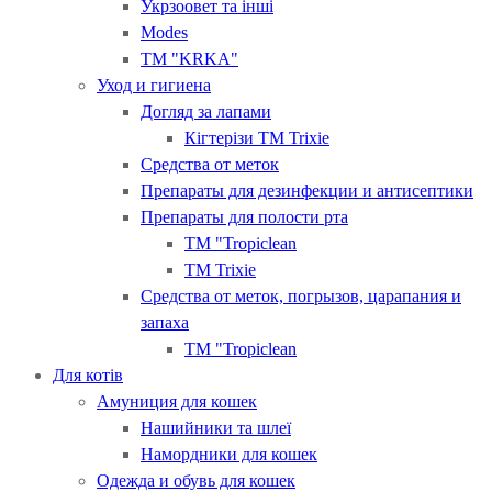
Укрзоовет та інші
Modes
ТМ "KRKA"
Уход и гигиена
Догляд за лапами
Кігтерізи ТМ Trixie
Средства от меток
Препараты для дезинфекции и антисептики
Препараты для полости рта
ТМ "Tropiclean
ТМ Trixie
Средства от меток, погрызов, царапания и
запаха
ТМ "Tropiclean
Для котів
Амуниция для кошек
Нашийники та шлеї
Намордники для кошек
Одежда и обувь для кошек