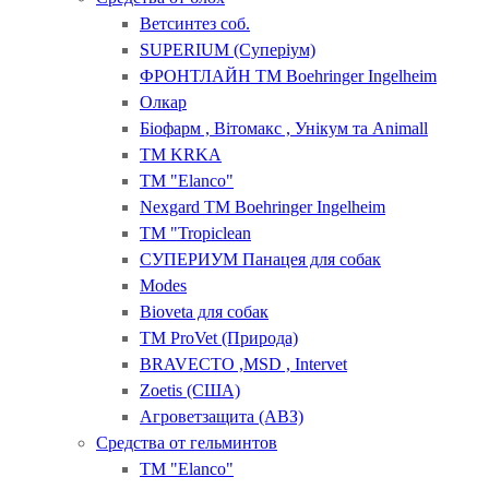
Ветсинтез соб.
SUPERIUM (Суперіум)
ФРОНТЛАЙН ТМ Boehringer Ingelheim
Олкар
Біофарм , Вітомакс , Унікум та Animall
ТМ KRKA
ТМ "Elanсo"
Nexgard ТМ Boehringer Ingelheim
ТМ "Tropiclean
СУПЕРИУМ Панацея для собак
Modes
Bioveta для собак
ТМ ProVet (Природа)
BRAVECTO ,MSD , Intervet
Zoetis (США)
Агроветзащита (АВЗ)
Средства от гельминтов
ТМ "Elanco"