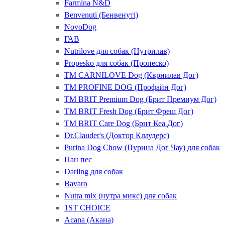
Farmina N&D
Benvenuti (Бенвенуті)
NovoDog
ГАВ
Nutrilove для собак (Нутрилав)
Propesko для собак (Пропеско)
ТМ CARNILOVE Dog (Кврнилав Дог)
ТМ PROFINE DOG (Профайн Дог)
ТМ BRIT Premium Dog (Брит Премиум Дог)
ТМ BRIT Fresh Dog (Брит Фреш Дог)
ТМ BRIT Care Dog (Брит Кеа Дог)
Dr.Clauder's (Доктор Клаудерс)
Purina Dog Chow (Пурина Дог Чау) для собак
Пан пес
Darling для собак
Bavaro
Nutra mix (нутра микс) для собак
1ST CHOICE
Acana (Акана)