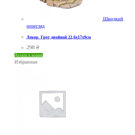
Швидкий
перегляд
Декор. Грот двойной 22,6х17х9см
298
₴
Додати в кошик
Избранные