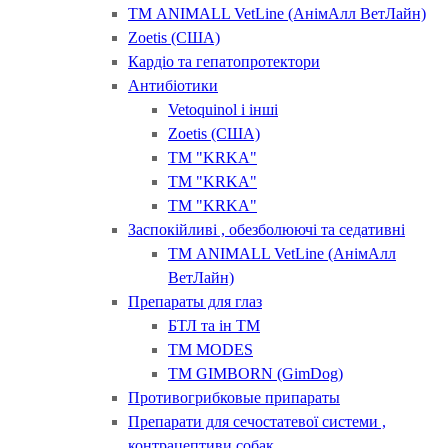
ТМ ANIMALL VetLine (АнімАлл ВетЛайн)
Zoetis (США)
Кардіо та гепатопротектори
Антибіотики
Vetoquinol і інші
Zoetis (США)
ТМ "KRKA"
ТМ "KRKA"
ТМ "KRKA"
Заспокійливі , обезболюючі та седативні
ТМ ANIMALL VetLine (АнімАлл
ВетЛайн)
Препараты для глаз
БТЛ та ін ТМ
ТМ MODES
ТМ GIMBORN (GimDog)
Противогрибковые припараты
Препарати для сечостатевої системи ,
контрацептиви собак