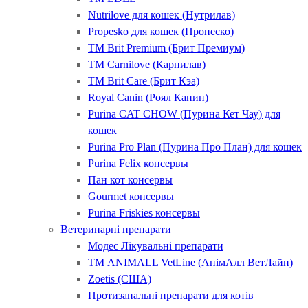
Nutrilove для кошек (Нутрилав)
Propesko для кошек (Пропеско)
ТМ Brit Premium (Брит Премиум)
ТМ Carnilove (Карнилав)
ТМ Brit Care (Брит Кэа)
Royal Canin (Роял Канин)
Purina CAT CHOW (Пурина Кет Чау) для
кошек
Purina Pro Plan (Пурина Про План) для кошек
Purina Felix консервы
Пан кот консервы
Gourmet консервы
Purina Friskies консервы
Ветеринарні препарати
Модес Лікувальні препарати
ТМ ANIMALL VetLine (АнімАлл ВетЛайн)
Zoetis (США)
Протизапальні препарати для котів