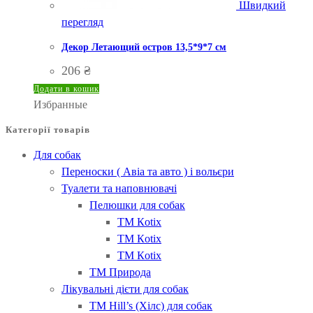
Швидкий
перегляд
Декор Летающий остров 13,5*9*7 см
206
₴
Додати в кошик
Избранные
Категорії товарів
Для собак
Переноски ( Авіа та авто ) і вольєри
Туалети та наповнювачі
Пелюшки для собак
ТМ Кotix
ТМ Кotix
ТМ Кotix
ТМ Природа
Лікувальні дієти для собак
ТМ Hill’s (Хілс) для собак