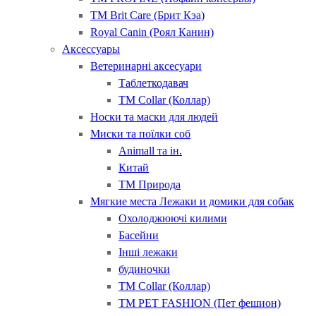
ТМ Brit Care (Брит Кэа)
Royal Canin (Роял Канин)
Аксессуары
Ветеринарні аксесуари
Таблеткодавач
ТМ Collar (Коллар)
Носки та маски для людей
Миски та поїлки соб
Animall та ін.
Китай
ТМ Природа
Мягкие места Лежаки и домики для собак
Охолоджюючі килими
Басейни
Інші лежаки
будиночки
ТМ Collar (Коллар)
ТМ PET FASHION (Пет фешион)