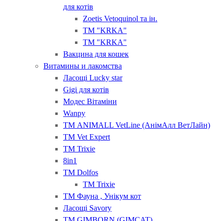
для котів
Zoetis Vetoquinol та ін.
ТМ "KRKA"
ТМ "KRKA"
Вакцина для кошек
Витамины и лакомства
Ласощі Lucky star
Gigi для котів
Модес Вітаміни
Wanpy
ТМ ANIMALL VetLine (АнімАлл ВетЛайн)
ТМ Vet Expert
ТМ Trixie
8in1
ТМ Dolfos
ТМ Trixie
ТМ Фауна , Унікум кот
Ласощі Savory
ТМ GIMBORN (GIMCAT)