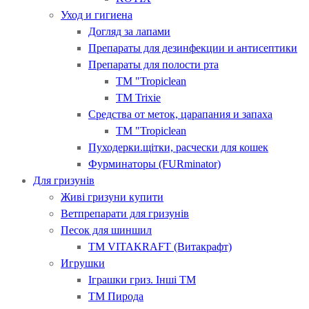
Уход и гигиена
Догляд за лапами
Препараты для дезинфекции и антисептики
Препараты для полости рта
ТМ "Tropiclean
ТМ Trixie
Средства от меток, царапания и запаха
ТМ "Tropiclean
Пуходерки.щітки, расчески для кошек
Фурминаторы (FURminator)
Для гризунів
Живі гризуни купити
Ветпрепарати для гризунів
Песок для шиншил
ТМ VITAKRAFT (Витакрафт)
Игрушки
Іграшки гриз. Інші ТМ
ТМ Пирода