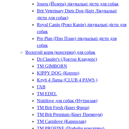
Josera (Йозера) лікувальні дієти для собак
Brit Veterinary Diets Dog (Бріт Лікувальні
дієти для собак)
Royal Canin (Роял Канін) лікувальні дієти для
собак
Pro Plan (Про План) лікувальні дієти для
собак
Вологий корм (консерви) для собак
Dr.Clauder's (Доктор Клаудерс)
ТМ GIMBORN
KIPPY DOG (Киппи)
Клуб 4 Лапы (CLUB 4 PAWS )
ГАВ
ТМ EDEL
Nutrilove для собак (Нутрилав)
ТМ Brit Fresh (Брит Фреш)
ТМ Brit Premium (Брит Премиум)
ТМ Carnilove (Карнилав)
ТМ PROFINE (Пофайн консервы)