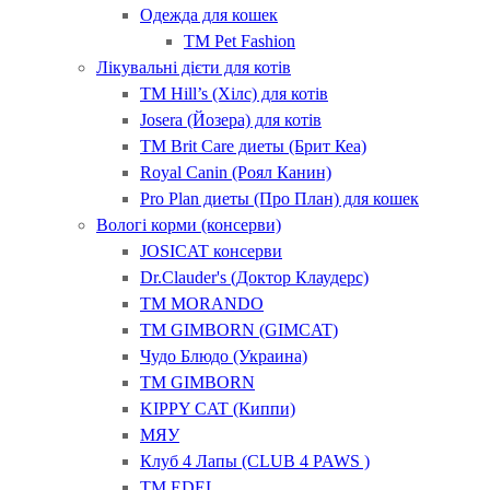
Одежда для кошек
ТМ Pet Fashion
Лікувальні дієти для котів
ТМ Hill’s (Хілс) для котів
Josera (Йозера) для котів
ТМ Brit Care диеты (Брит Кеа)
Royal Canin (Роял Канин)
Pro Plan диеты (Про План) для кошек
Вологі корми (консерви)
JOSICAT консерви
Dr.Clauder's (Доктор Клаудерс)
ТМ MORANDO
ТМ GIMBORN (GIMCAT)
Чудо Блюдо (Украина)
ТМ GIMBORN
KIPPY CAT (Киппи)
МЯУ
Клуб 4 Лапы (CLUB 4 PAWS )
ТМ EDEL