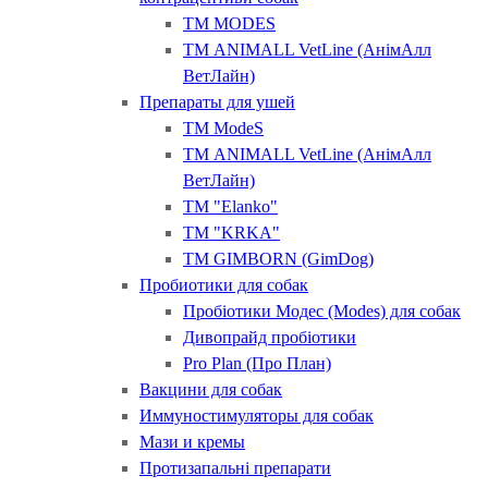
ТМ MODES
ТМ ANIMALL VetLine (АнімАлл
ВетЛайн)
Препараты для ушей
ТМ ModeS
ТМ ANIMALL VetLine (АнімАлл
ВетЛайн)
ТМ "Elanko"
ТМ "KRKA"
ТМ GIMBORN (GimDog)
Пробиотики для собак
Пробіотики Модес (Modes) для собак
Дивопрайд пробіотики
Pro Plan (Про План)
Вакцини для собак
Иммуностимуляторы для собак
Мази и кремы
Протизапальні препарати