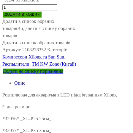
ДОДАТИ В КОШИК
Додати в список обраних
товарів
Видалити зі списку обраних
товарів
Додати в список обраних товарів
Артикул:
2108278352
Категорії:
Компресори Xilong та Sun Sun
,
Распылители
,
ТМ KW Zone (Китай)
Додати до списку порівняння
Опис
Розпилювач для акваріума з LED підсвічуванням Xilong
Є два розміри
*32956* _XL-P25 25см_
*32957* _XL-P35 35см_