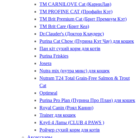
ТМ CARNILOVE Cat (КарниЛав)
ТМ PROFINE CAT (Профайн Кэт)
ТМ Brit Premium Cat (Брит Премиум Кэт)
ТМ Brit Care (Брит Кеа)
Dr.Clauder's (Доктор Клаудерс)
Purina Cat Chow (Пурина Кэт Чау) для кошек
Пан кіт сухий корм для котів
Purina Friskies
Josera
Nutra mix (нутра микс) для кошек
Nutram T24 Total Grain-Free Salmon & Trout
Cat
Optimeal
Purina Pro Plan (Пурина Про План) для кошек
Royal Canin (Роял Канин)
Trainer для кошек
Клуб 4 Лапы (CLUB 4 PAWS )
Ройчер сухий корм для котів
Аксессуары