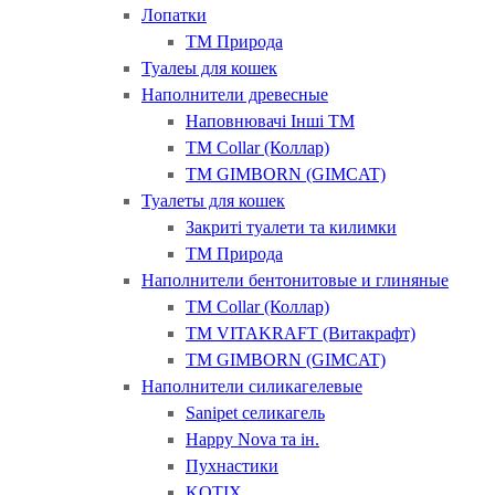
Лопатки
ТМ Природа
Туалеы для кошек
Наполнители древесные
Наповнювачі Інші ТМ
ТМ Collar (Коллар)
ТМ GIMBORN (GIMCAT)
Туалеты для кошек
Закриті туалети та килимки
ТМ Природа
Наполнители бентонитовые и глиняные
ТМ Collar (Коллар)
ТМ VITAKRAFT (Витакрафт)
ТМ GIMBORN (GIMCAT)
Наполнители силикагелевые
Sanipet селикагель
Happy Nova та ін.
Пухнастики
KOTIX