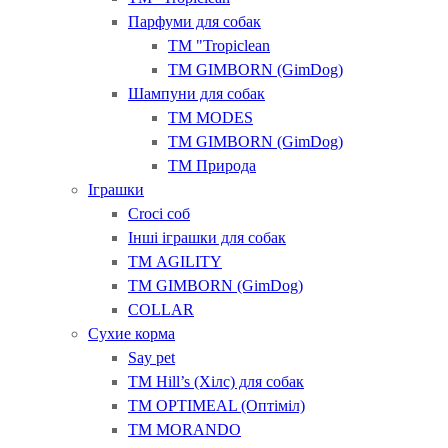
Парфуми для собак
ТМ "Tropiclean
ТМ GIMBORN (GimDog)
Шампуни для собак
ТМ MODES
ТМ GIMBORN (GimDog)
ТМ Природа
Іграшки
Croci соб
Інші іграшки для собак
ТМ AGILITY
ТМ GIMBORN (GimDog)
COLLAR
Сухие корма
Say pet
ТМ Hill’s (Хілс) для собак
ТМ OPTIMEAL (Оптіміл)
ТМ MORANDO