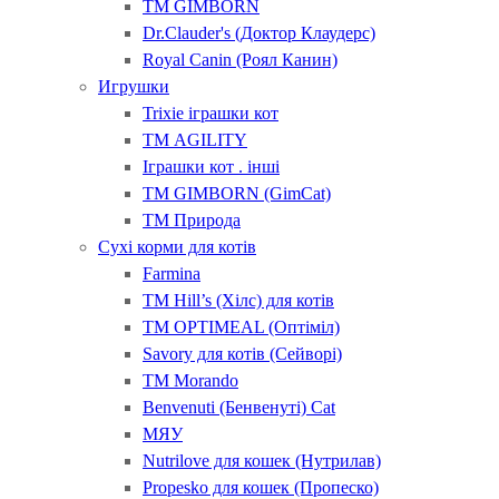
ТМ GIMBORN
Dr.Clauder's (Доктор Клаудерс)
Royal Canin (Роял Канин)
Игрушки
Trixie іграшки кот
ТМ AGILITY
Іграшки кот . інші
ТМ GIMBORN (GimCat)
ТМ Природа
Сухі корми для котів
Farmina
ТМ Hill’s (Хілс) для котів
ТМ OPTIMEAL (Оптіміл)
Savory для котів (Сейворі)
ТМ Morando
Benvenuti (Бенвенуті) Cat
МЯУ
Nutrilove для кошек (Нутрилав)
Propesko для кошек (Пропеско)