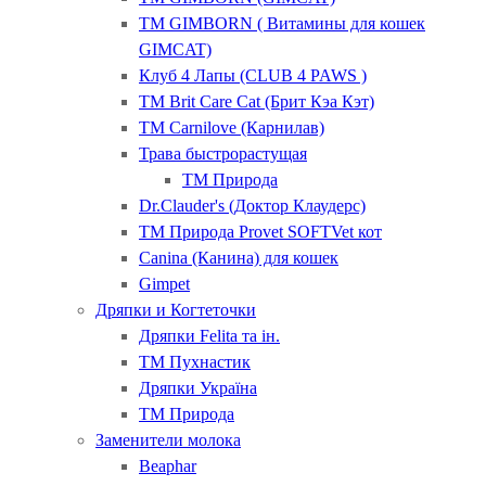
ТМ GIMBORN ( Витамины для кошек
GIMCAT)
Клуб 4 Лапы (CLUB 4 PAWS )
ТМ Brit Care Cat (Брит Кэа Кэт)
ТМ Carnilove (Карнилав)
Трава быстрорастущая
ТМ Природа
Dr.Clauder's (Доктор Клаудерс)
ТМ Природа Provet SOFTVet кот
Canina (Канина) для кошек
Gimpet
Дряпки и Когтеточки
Дряпки Felita та ін.
ТМ Пухнастик
Дряпки Україна
ТМ Природа
Заменители молока
Beaphar