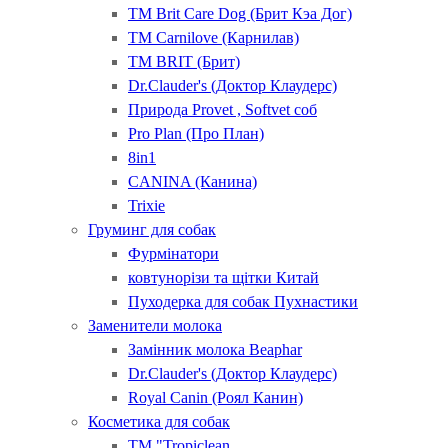
ТМ Brit Care Dog (Брит Кэа Дог)
ТМ Carnilove (Карнилав)
ТМ BRIT (Брит)
Dr.Clauder's (Доктор Клаудерс)
Природа Provet , Softvet соб
Pro Plan (Про План)
8in1
CANINA (Канина)
Trixie
Груминг для собак
Фурмінатори
ковтунорізи та щітки Китай
Пуходерка для собак Пухнастики
Заменители молока
Замінник молока Beaphar
Dr.Clauder's (Доктор Клаудерс)
Royal Canin (Роял Канин)
Косметика для собак
ТМ "Tropiclean