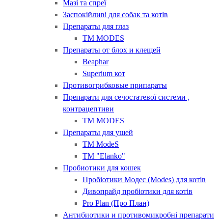
Мазі та спреї
Заспокійливі для собак та котів
Препараты для глаз
ТМ MODES
Препараты от блох и клещей
Beaphar
Superium кот
Противогрибковые припараты
Препарати для сечостатевої системи ,
контрацептиви
ТМ MODES
Препараты для ушей
ТМ ModeS
ТМ "Elanko"
Пробиотики для кошек
Пробіотики Модес (Modes) для котів
Дивопрайд пробіотики для котів
Pro Plan (Про План)
Антибиотики и противомикробні препарати