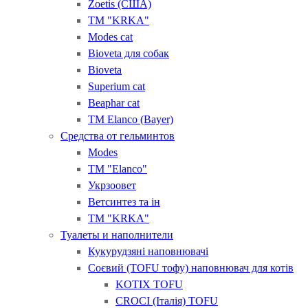
Zoetis (США)
ТМ "KRKA"
Modes cat
Bioveta для собак
Bioveta
Superium cat
Beaphar cat
ТМ Elanco (Bayer)
Средства от гельминтов
Modes
ТМ "Elanсo"
Укрзоовет
Ветсинтез та ін
ТМ "KRKA"
Туалеты и наполнители
Кукурудзяні наповнювачі
Соєвий (TOFU тофу) наповнювач для котів
KOTIX TOFU
CROCI (Італія) ТOFU