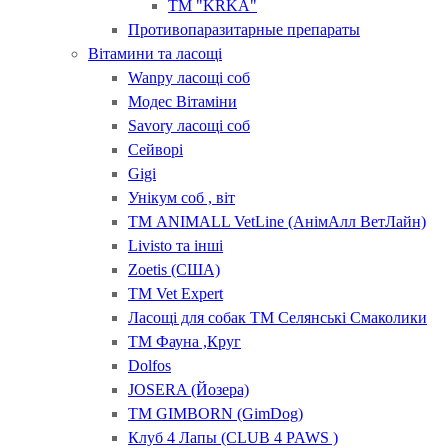
ТМ "KRKA"
Противопаразитарные препараты
Вітамини та ласощі
Wanpy ласощі соб
Модес Вітаміни
Savory ласощі соб
Сейворі
Gigi
Унікум соб , віт
ТМ ANIMALL VetLine (АнімАлл ВетЛайн)
Livisto та інші
Zoetis (США)
ТМ Vet Expert
Ласощі для собак ТМ Селянські Смаколики
ТМ Фауна ,Круг
Dolfos
JOSERA (Йозера)
ТМ GIMBORN (GimDog)
Клуб 4 Лапы (CLUB 4 PAWS )