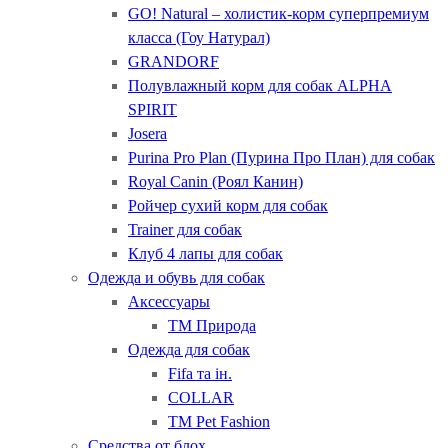
GO! Natural – холистик-корм суперпремиум
класса (Гоу Натурал)
GRANDORF
Полувлажный корм для собак ALPHA
SPIRIT
Josera
Purina Pro Plan (Пурина Про План) для собак
Royal Canin (Роял Канин)
Ройчер сухий корм для собак
Trainer для собак
Клуб 4 лапы для собак
Одежда и обувь для собак
Аксессуары
ТМ Природа
Одежда для собак
Fifa та ін.
COLLAR
ТМ Pet Fashion
Средства от блох