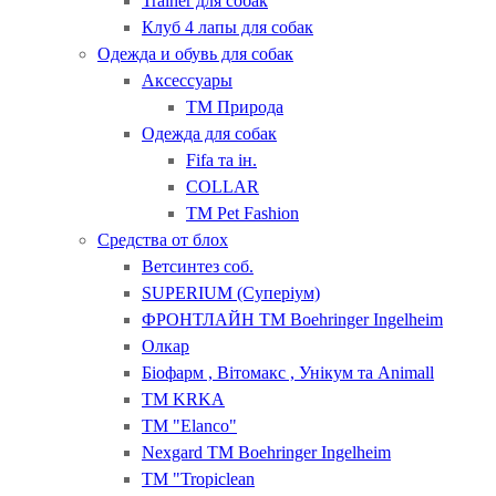
Trainer для собак
Клуб 4 лапы для собак
Одежда и обувь для собак
Аксессуары
ТМ Природа
Одежда для собак
Fifa та ін.
COLLAR
ТМ Pet Fashion
Средства от блох
Ветсинтез соб.
SUPERIUM (Суперіум)
ФРОНТЛАЙН ТМ Boehringer Ingelheim
Олкар
Біофарм , Вітомакс , Унікум та Animall
ТМ KRKA
ТМ "Elanсo"
Nexgard ТМ Boehringer Ingelheim
ТМ "Tropiclean