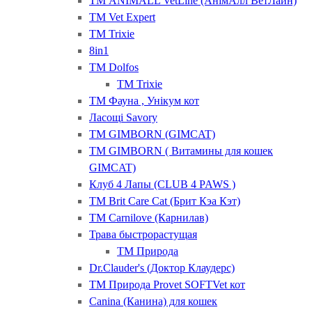
ТМ ANIMALL VetLine (АнімАлл ВетЛайн)
ТМ Vet Expert
ТМ Trixie
8in1
ТМ Dolfos
ТМ Trixie
ТМ Фауна , Унікум кот
Ласощі Savory
ТМ GIMBORN (GIMCAT)
ТМ GIMBORN ( Витамины для кошек
GIMCAT)
Клуб 4 Лапы (CLUB 4 PAWS )
ТМ Brit Care Cat (Брит Кэа Кэт)
ТМ Carnilove (Карнилав)
Трава быстрорастущая
ТМ Природа
Dr.Clauder's (Доктор Клаудерс)
ТМ Природа Provet SOFTVet кот
Canina (Канина) для кошек