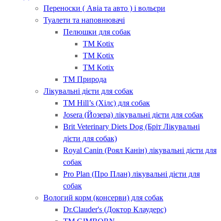
Переноски ( Авіа та авто ) і вольєри
Туалети та наповнювачі
Пелюшки для собак
ТМ Кotix
ТМ Кotix
ТМ Кotix
ТМ Природа
Лікувальні дієти для собак
ТМ Hill’s (Хілс) для собак
Josera (Йозера) лікувальні дієти для собак
Brit Veterinary Diets Dog (Бріт Лікувальні
дієти для собак)
Royal Canin (Роял Канін) лікувальні дієти для
собак
Pro Plan (Про План) лікувальні дієти для
собак
Вологий корм (консерви) для собак
Dr.Clauder's (Доктор Клаудерс)