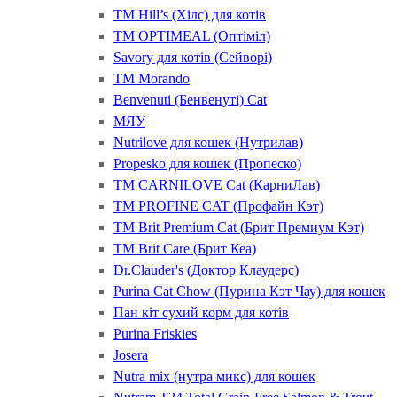
ТМ Hill’s (Хілс) для котів
ТМ OPTIMEAL (Оптіміл)
Savory для котів (Сейворі)
ТМ Morando
Benvenuti (Бенвенуті) Cat
МЯУ
Nutrilove для кошек (Нутрилав)
Propesko для кошек (Пропеско)
ТМ CARNILOVE Cat (КарниЛав)
ТМ PROFINE CAT (Профайн Кэт)
ТМ Brit Premium Cat (Брит Премиум Кэт)
ТМ Brit Care (Брит Кеа)
Dr.Clauder's (Доктор Клаудерс)
Purina Cat Chow (Пурина Кэт Чау) для кошек
Пан кіт сухий корм для котів
Purina Friskies
Josera
Nutra mix (нутра микс) для кошек