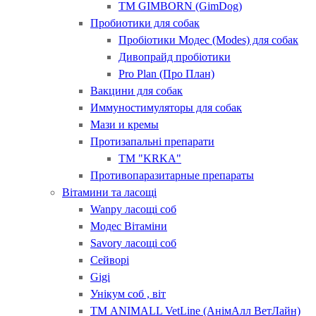
ТМ GIMBORN (GimDog)
Пробиотики для собак
Пробіотики Модес (Modes) для собак
Дивопрайд пробіотики
Pro Plan (Про План)
Вакцини для собак
Иммуностимуляторы для собак
Мази и кремы
Протизапальні препарати
ТМ "KRKA"
Противопаразитарные препараты
Вітамини та ласощі
Wanpy ласощі соб
Модес Вітаміни
Savory ласощі соб
Сейворі
Gigi
Унікум соб , віт
ТМ ANIMALL VetLine (АнімАлл ВетЛайн)