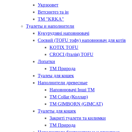
Укрзоовет
Ветсинтез та ін
ТМ "KRKA"
Туалеты и наполнители
Кукурудзяні наповнювачі
Соєвий (TOFU тофу) наповнювач для котів
KOTIX TOFU
CROCI (Італія) ТOFU
Лопатки
ТМ Природа
Туалеы для кошек
Наполнители древесные
Наповнювачі Інші ТМ
ТМ Collar (Коллар)
ТМ GIMBORN (GIMCAT)
Туалеты для кошек
Закриті туалети та килимки
ТМ Природа