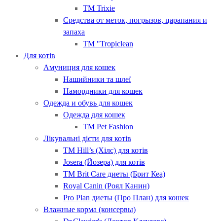
ТМ Trixie
Средства от меток, погрызов, царапания и
запаха
ТМ "Tropiclean
Для котів
Амуниция для кошек
Нашийники та шлеї
Намордники для кошек
Одежда и обувь для кошек
Одежда для кошек
ТМ Pet Fashion
Лікувальні дієти для котів
ТМ Hill’s (Хілс) для котів
Josera (Йозера) для котів
ТМ Brit Care диеты (Брит Кеа)
Royal Canin (Роял Канин)
Pro Plan диеты (Про План) для кошек
Влажные корма (консервы)