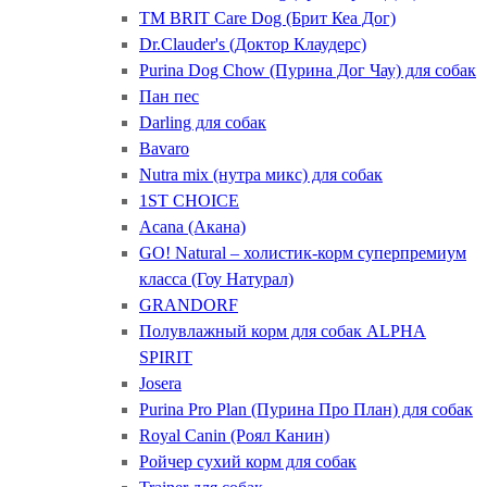
ТМ BRIT Care Dog (Брит Кеа Дог)
Dr.Clauder's (Доктор Клаудерс)
Purina Dog Chow (Пурина Дог Чау) для собак
Пан пес
Darling для собак
Bavaro
Nutra mix (нутра микс) для собак
1ST CHOICE
Acana (Акана)
GO! Natural – холистик-корм суперпремиум
класса (Гоу Натурал)
GRANDORF
Полувлажный корм для собак ALPHA
SPIRIT
Josera
Purina Pro Plan (Пурина Про План) для собак
Royal Canin (Роял Канин)
Ройчер сухий корм для собак