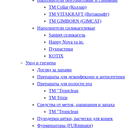
Наполнители бентонитовые и глиняные
ТМ Collar (Коллар)
ТМ VITAKRAFT (Витакрафт)
ТМ GIMBORN (GIMCAT)
Наполнители силикагелевые
Sanipet селикагель
Happy Nova та ін.
Пухнастики
KOTIX
Уход и гигиена
Догляд за лапами
Препараты для дезинфекции и антисептики
Препараты для полости рта
ТМ "Tropiclean
ТМ Trixie
Средства от меток, царапания и запаха
ТМ "Tropiclean
Пуходерки.щітки, расчески для кошек
Фурминаторы (FURminator)