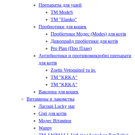
Препараты для ушей
ТМ ModeS
ТМ "Elanko"
Пробиотики для кошек
Пробіотики Модес (Modes) для котів
Дивопрайд пробіотики для котів
Pro Plan (Про План)
Антибиотики и противомикробні препарати
для котів
Zoetis Vetoquinol та ін.
ТМ "KRKA"
ТМ "KRKA"
Вакцина для кошек
Витамины и лакомства
Ласощі Lucky star
Gigi для котів
Модес Вітаміни
Wanpy