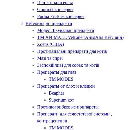
Пан кот консервы
Gourmet консервы
Purina Friskies консервы
Ветеринарні препарати
Модес Лікувальні препарати
ТМ ANIMALL VetLine (АнімАлл ВетЛайн)
Zoetis (США)
Протизапальні препарати для котів
Мазі та спреї
Заспокійливі для собак та котів
Препараты для глаз
ТМ MODES
Препараты от блох и клещей
Beaphar
Superium кот
Противогрибковые припараты
Препарати для сечостатевої системи ,
контрацептиви
ТМ MODES