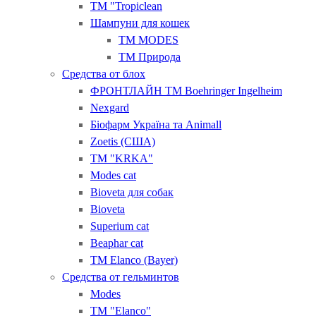
ТМ "Tropiclean
Шампуни для кошек
ТМ MODES
ТМ Природа
Средства от блох
ФРОНТЛАЙН ТМ Boehringer Ingelheim
Nexgard
Біофарм Україна та Animall
Zoetis (США)
ТМ "KRKA"
Modes cat
Bioveta для собак
Bioveta
Superium cat
Beaphar cat
ТМ Elanco (Bayer)
Средства от гельминтов
Modes
ТМ "Elanсo"