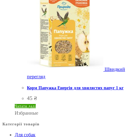
Швидкий
перегляд
Корм Папужка Енергія для хвилястих папуг 1 кг
45
₴
Читати далі
Избранные
Категорії товарів
Для собак