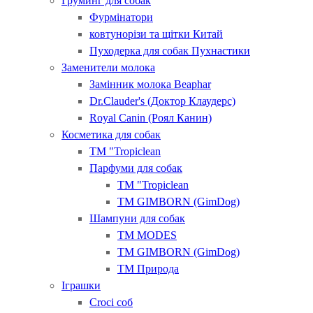
Груминг для собак
Фурмінатори
ковтунорізи та щітки Китай
Пуходерка для собак Пухнастики
Заменители молока
Замінник молока Beaphar
Dr.Clauder's (Доктор Клаудерс)
Royal Canin (Роял Канин)
Косметика для собак
ТМ "Tropiclean
Парфуми для собак
ТМ "Tropiclean
ТМ GIMBORN (GimDog)
Шампуни для собак
ТМ MODES
ТМ GIMBORN (GimDog)
ТМ Природа
Іграшки
Croci соб