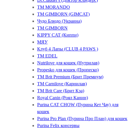
Dr.Clauder's (Доктор Клаудерс)
ТМ MORANDO
ТМ GIMBORN (GIMCAT)
Чудо Блюдо (Украина)
ТМ GIMBORN
KIPPY CAT (Киппи)
МЯУ
Клуб 4 Лапы (CLUB 4 PAWS )
ТМ EDEL
Nutrilove для кошек (Нутрилав)
Propesko для кошек (Пропеско)
ТМ Brit Premium (Брит Премиум)
ТМ Carnilove (Карнилав)
ТМ Brit Care (Брит Кэа)
Royal Canin (Роял Канин)
Purina CAT CHOW (Пурина Кет Чау) для
кошек
Purina Pro Plan (Пурина Про План) для кошек
Purina Felix консервы