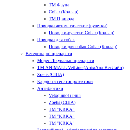
ТМ Фауна
Collar (Коллар)
ТМ Природа
Поводки автоматические (рулетки)
Поводки-рулетки Collar (Коллар)
Поводки для собак
Поводки для собак Collar (Коллар)
Ветеринарні препарати
Модес Лікувальні препарати
ТМ ANIMALL VetLine (АнімАлл ВетЛайн)
Zoetis (США)
Кардіо та гепатопротектори
Антибіотики
Vetoquinol і інші
Zoetis (США)
ТМ "KRKA"
ТМ "KRKA"
ТМ "KRKA"