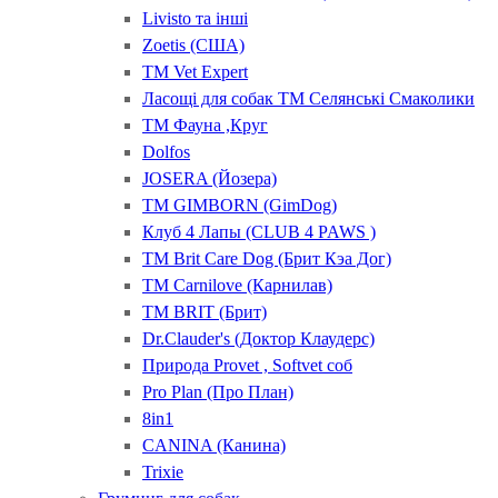
Livisto та інші
Zoetis (США)
ТМ Vet Expert
Ласощі для собак ТМ Селянські Смаколики
ТМ Фауна ,Круг
Dolfos
JOSERA (Йозера)
ТМ GIMBORN (GimDog)
Клуб 4 Лапы (CLUB 4 PAWS )
ТМ Brit Care Dog (Брит Кэа Дог)
ТМ Carnilove (Карнилав)
ТМ BRIT (Брит)
Dr.Clauder's (Доктор Клаудерс)
Природа Provet , Softvet соб
Pro Plan (Про План)
8in1
CANINA (Канина)
Trixie