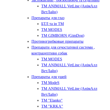
Заспокійливі , обезболюючі та седативні
ТМ ANIMALL VetLine (АнімАлл
ВетЛайн)
Препараты для глаз
БТЛ та ін ТМ
ТМ MODES
ТМ GIMBORN (GimDog)
Противогрибковые припараты
Препарати для сечостатевої системи ,
контрацептиви собак
ТМ MODES
ТМ ANIMALL VetLine (АнімАлл
ВетЛайн)
Препараты для ушей
ТМ ModeS
ТМ ANIMALL VetLine (АнімАлл
ВетЛайн)
ТМ "Elanko"
ТМ "KRKA"