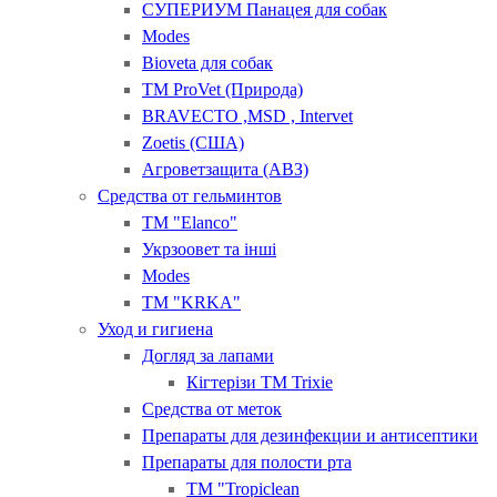
СУПЕРИУМ Панацея для собак
Modes
Bioveta для собак
ТМ ProVet (Природа)
BRAVECTO ,MSD , Intervet
Zoetis (США)
Агроветзащита (АВЗ)
Средства от гельминтов
ТМ "Elanco"
Укрзоовет та інші
Modes
ТМ "KRKA"
Уход и гигиена
Догляд за лапами
Кігтерізи ТМ Trixie
Средства от меток
Препараты для дезинфекции и антисептики
Препараты для полости рта
ТМ "Tropiclean