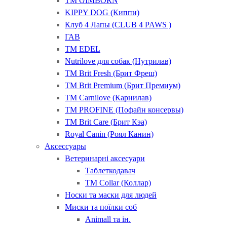
ТМ GIMBORN
KIPPY DOG (Киппи)
Клуб 4 Лапы (CLUB 4 PAWS )
ГАВ
ТМ EDEL
Nutrilove для собак (Нутрилав)
ТМ Brit Fresh (Брит Фреш)
ТМ Brit Premium (Брит Премиум)
ТМ Carnilove (Карнилав)
ТМ PROFINE (Пофайн консервы)
ТМ Brit Care (Брит Кэа)
Royal Canin (Роял Канин)
Аксессуары
Ветеринарні аксесуари
Таблеткодавач
ТМ Collar (Коллар)
Носки та маски для людей
Миски та поїлки соб
Animall та ін.