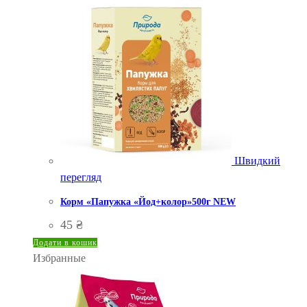
Швидкий
перегляд
Корм «Папужка «Йод+колор»500г NEW
45
₴
Додати в кошик
Избранные