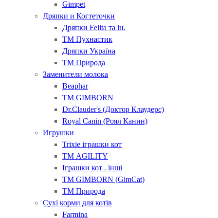
Gimpet
Дряпки и Когтеточки
Дряпки Felita та ін.
ТМ Пухнастик
Дряпки Україна
ТМ Природа
Заменители молока
Beaphar
ТМ GIMBORN
Dr.Clauder's (Доктор Клаудерс)
Royal Canin (Роял Канин)
Игрушки
Trixie іграшки кот
ТМ AGILITY
Іграшки кот . інші
ТМ GIMBORN (GimCat)
ТМ Природа
Сухі корми для котів
Farmina